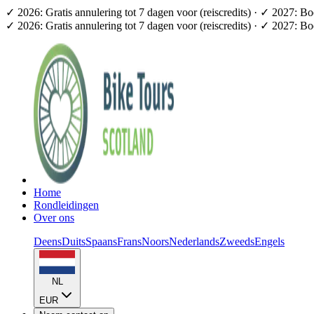
✓ 2026: Gratis annulering tot 7 dagen voor (reiscredits) · ✓ 2027: B
✓ 2026: Gratis annulering tot 7 dagen voor (reiscredits) · ✓ 2027: B
Home
Rondleidingen
Over ons
Deens
Duits
Spaans
Frans
Noors
Nederlands
Zweeds
Engels
NL
EUR